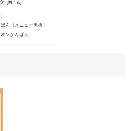
次
台）
くばん（メニュー黒板）
ネオンかんばん