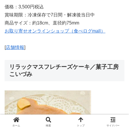
価格：3,500円税込
賞味期限：冷凍保存で7日間・解凍後当日中
商品サイズ：約18cm、直径約75mm
お取り寄せオンラインショップ（食べログmall）
[
店舗情報
]
リラックマスフレチーズケーキ／菓子工房
こいづみ
ホーム
検索
トップ
サイドバー