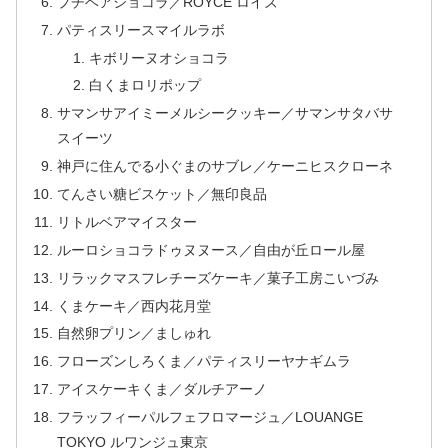
プチベアショコラ／ROYCE ロイズ
パティスリースマイルラボ
キボリーヌオショコラ
白くまロリポップ
サマンサアイミーメルシークッキー／サマンサタバサ
スイーツ
神戸に住んでる小ぐまのサブレ／ケーニヒスクローネ
てんさい糖ビスケット／無印良品
リトルベアマイスター
ルーロショコラドゥヌヌース／自由が丘ロール屋
リラックマスフレチーズケーキ／菓子工房こいづみ
くまケーキ／西内花月堂
自然卵プリン／ましゅれ
フローズンしろくま／パティスリーヤナギムラ
アイスケーキくま／ダルチアーノ
フラッフィーパルフェフロマージュ／LOUANGE
TOKYO ルワンジュ東京