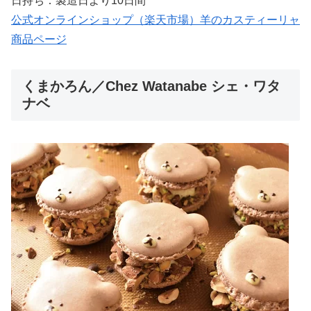
日持ち：製造日より10日間
公式オンラインショップ（楽天市場）羊のカスティーリャ
商品ページ
くまかろん／Chez Watanabe シェ・ワタ
ナベ