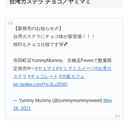
台湾カステラ チョコ／ヤミマミ
【新発売のお知らせ🎉】
台湾カステラにチョコ味が新登場！！！
焼印もチョコ仕様です🐻💕
寺田町店YummyMummy、京橋店Fevesで数量限
定発売中✨
#ヤミマミ
#ヤミマミスイーツ
#台湾カ
ステラ
#チョコレート
#大阪カフェ
pic.twitter.com/YIcJLu2DtO
— Yummy Mummy (@yummymummysweet)
May
26, 2021