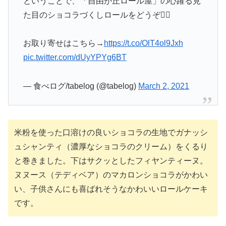
ということで、「自由が丘ロール屋」の心躍る見
た目のショコラづくしロールをどうぞ💁‍♀️
お取り寄せはこちら→
https://t.co/OlT4ol9Jxh
pic.twitter.com/dUyYPYg6BT
— 食べログ/tabelog (@tabelog)
March 2, 2021
米粉を使った口溶けの良いショコラの生地でガナッシ
ュシャンティ（濃厚なショコラのクリーム）をくるり
と巻きました。下はサクッとしたフィヤンティーヌ。
ヌヌース（テディベア）のマカロンショコラがかわい
い、子供さんにも喜ばれそうなかわいいロールケーキ
です。