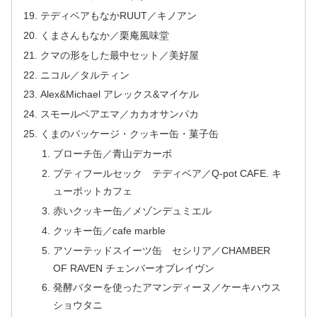
テディベアもなかRUUT／キノアン
くまさんもなか／栗庵風味堂
クマの形をした最中セット／美好屋
ニコル／タルティン
Alex&Michael アレックス&マイケル
スモールベアエマ／カカオサンパカ
くまのパッケージ・クッキー缶・菓子缶
ブローチ缶／青山デカーボ
プティフールセック テディベア／Q-pot CAFE. キ
ューポットカフェ
赤いクッキー缶／メゾンデュミエル
クッキー缶／cafe marble
アソーテッドスイーツ缶 セシリア／CHAMBER
OF RAVEN チェンバーオブレイヴン
発酵バターを使ったアマンディーヌ／ケーキハウス
ショウタニ