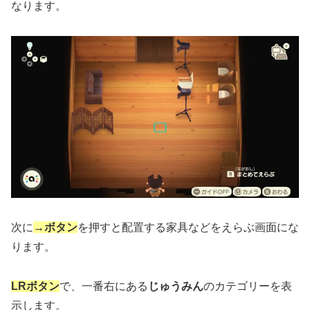
なります。
次に
→ボタン
を押すと配置する家具などをえらぶ画面にな
ります。
LRボタン
で、一番右にある
じゅうみん
のカテゴリーを表
示します。