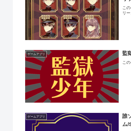
この
リー
監
ゲームアプリ
この
誰
ゲームアプリ
ム/