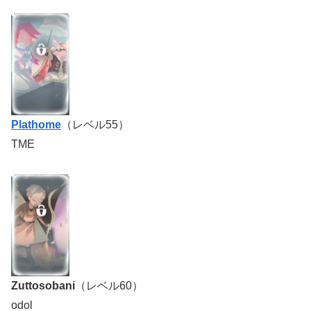
Plathome
（レベル55）
TME
Zuttosobani
（レベル60）
odol