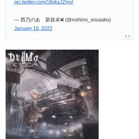
pic.twitter.com/18xkaJZmvl
— 西乃のあ 新規卓❌ (@nishino_sousaku)
January 16, 2022