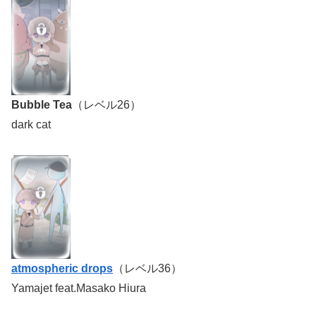
Bubble Tea
（レベル26）
dark cat
atmospheric drops
（レベル36）
Yamajet feat.Masako Hiura