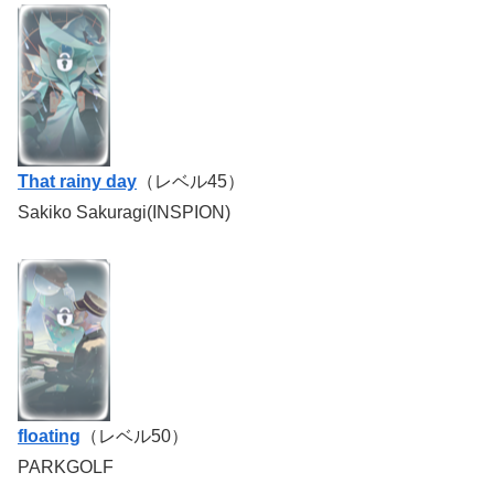
That rainy day
（レベル45）
Sakiko Sakuragi(INSPION)
floating
（レベル50）
PARKGOLF