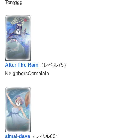
Tomggg
After The Rain
（レベル75）
NeighborsComplain
aimai-days
（レベル80）