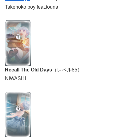
Takenoko boy feat.touna
Recall The Old Days
（レベル85）
NIWASHI