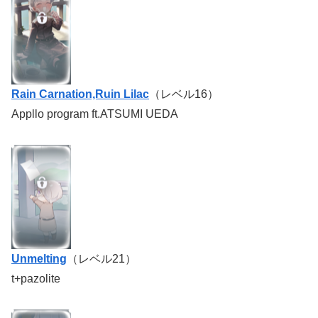
Rain Carnation,Ruin Lilac
（レベル16）
Appllo program ft.ATSUMI UEDA
Unmelting
（レベル21）
t+pazolite