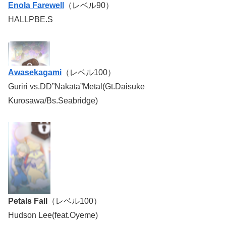
Enola Farewell
（レベル90）
HALLPBE.S
Awasekagami
（レベル100）
Guriri vs.DD”Nakata”Metal(Gt.Daisuke
Kurosawa/Bs.Seabridge)
Petals Fall
（レベル100）
Hudson Lee(feat.Oyeme)