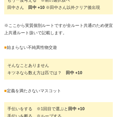
もう一度考える ※前の選択肢へ
田中さん
田中 +10
※田中さん以外クリア後出現
※ここから実質個別ルートですが全ルート共通のため便宜
上共通ルート扱いで記載します。
■
始まらない不純異性物交遊
そんなことありません
キツネなら数え方は匹では？
田中 +10
■
定義を満たさないマスコット
手伝いをする ※1回目で選ぶと
田中 +10
手伝いを断る ※ループする