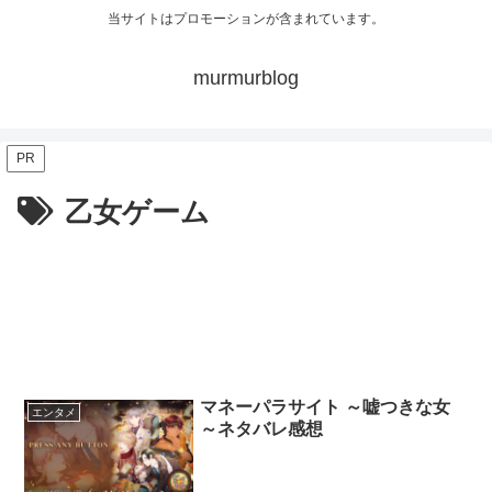
当サイトはプロモーションが含まれています。
murmurblog
PR
乙女ゲーム
マネーパラサイト ～嘘つきな女
エンタメ
～ネタバレ感想