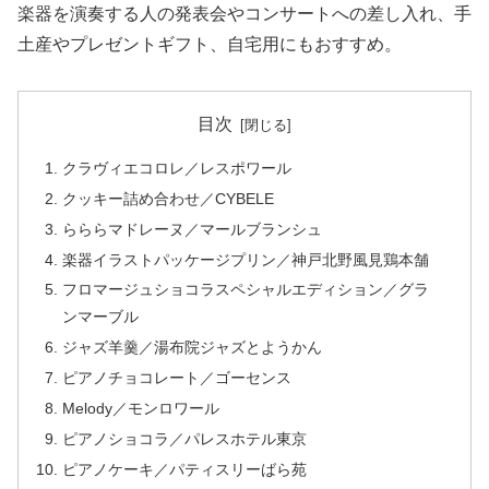
楽器を演奏する人の発表会やコンサートへの差し入れ、手
土産やプレゼントギフト、自宅用にもおすすめ。
目次
クラヴィエコロレ／レスポワール
クッキー詰め合わせ／CYBELE
らららマドレーヌ／マールブランシュ
楽器イラストパッケージプリン／神戸北野風見鶏本舗
フロマージュショコラスペシャルエディション／グラ
ンマーブル
ジャズ羊羹／湯布院ジャズとようかん
ピアノチョコレート／ゴーセンス
Melody／モンロワール
ピアノショコラ／パレスホテル東京
ピアノケーキ／パティスリーばら苑