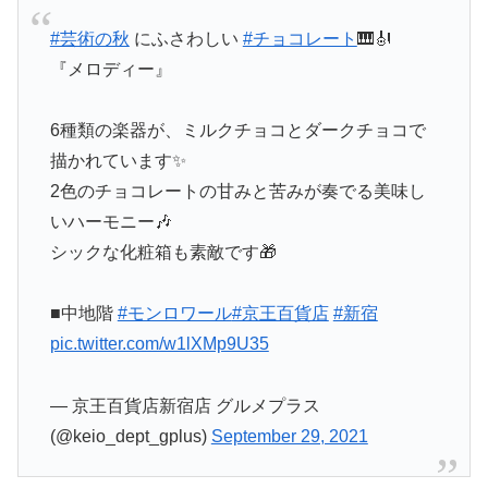
#芸術の秋
にふさわしい
#チョコレート
🎹🎻
『メロディー』
6種類の楽器が、ミルクチョコとダークチョコで
描かれています✨
2色のチョコレートの甘みと苦みが奏でる美味し
いハーモニー🎶
シックな化粧箱も素敵です🎁
■中地階
#モンロワール
#京王百貨店
#新宿
pic.twitter.com/w1lXMp9U35
— 京王百貨店新宿店 グルメプラス
(@keio_dept_gplus)
September 29, 2021