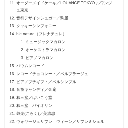
オーダーメイドケーキ／LOUANGE TOKYO ルワンジ
ュ東京
音符デザインシュガー／駒屋
クッキーシンフォニー
ble nature（ブレナチュレ）
ミュージックマカロン
オーケストラマカロン
ピアノマカロン
バウムレコード
レコードチョコレート／ベルプラージュ
ピアノプチギフト／ベルシンプル
音符キャンディ／金扇
和三盆／ばいこう堂
和三盆 バイオリン
鼓楽(こらく)／美濃忠
ヴォヤージュサブレ ウィーン／サブレミシェル