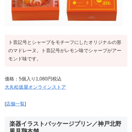
ト音記号とシャープをモチーフにしたオリジナルの形
のマドレーヌ。ト音記号がレモン味でシャープがアー
モンド味です。
価格：5個入り1,080円税込
大丸松坂屋オンラインストア
[
店舗一覧
]
楽器イラストパッケージプリン／神戸北野
風見鶏本舗