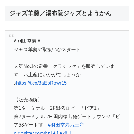
ジャズ羊羹／湯布院ジャズとようかん
\\ 羽田空港 //
ジャズ羊羹の取扱いがスタート！
人気No.1の定番「クラシック」を販売していま
す。お土産にいかがでしょうか
♪
https://t.co/3aEpRowr15
【販売場所】
第1ターミナル 2F出発ロビー「ピア1」
第2ターミナル 2F 国内線出発ゲートラウンジ「ピ
ア58ゲート前」
#羽田空港お土産
pic.twitter.com/hz1AJiek8U