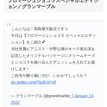
フロマージュショコラスペシャルエディシ
ョン／グランマーブル
こんにちは！髙島屋大阪店です☺
今日は【フロマージュショコラ スペシャルエディ
ション】をご紹介💕
当社所属ピアニスト・中野公揮のオペラ座出演を
記念したオリジナルパッケージにクリームチーズ
とショコラを織り込んだデニッシュを入れてお届
けします✨
ご自宅や贈り物にぜひ、いかがでしょうか？
pic.twitter.com/lTkoEntYyR
— グランマーブル (@grandmarble_)
January 14,
2022