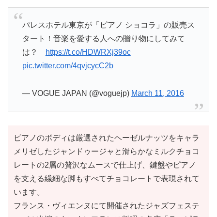
パレスホテル東京が「ピアノ ショコラ」の販売ス
タート！音楽を愛する人への贈り物にしてみて
は？
https://t.co/HDWRXj39oc
pic.twitter.com/4qvjcycC2b
— VOGUE JAPAN (@voguejp)
March 11, 2016
ピアノのボディは厳選されたヘーゼルナッツをキャラ
メリゼしたジャンドゥージャと滑らかなミルクチョコ
レートの2層の贅沢なムースで仕上げ、鍵盤やピアノ
を支える繊細な脚もすべてチョコレートで表現されて
います。
フランス・ヴィエンヌにて開催されたジャズフェステ