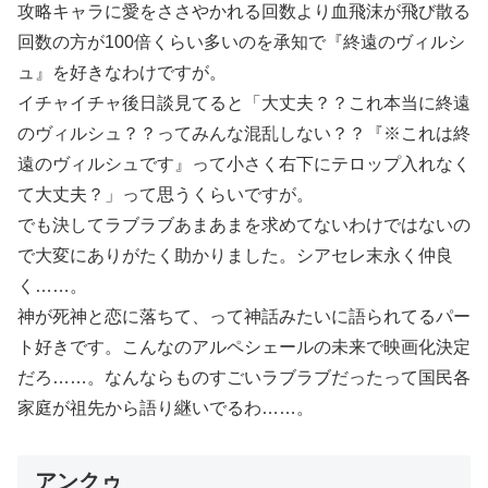
攻略キャラに愛をささやかれる回数より血飛沫が飛び散る
回数の方が100倍くらい多いのを承知で『終遠のヴィルシ
ュ』を好きなわけですが。
イチャイチャ後日談見てると「大丈夫？？これ本当に終遠
のヴィルシュ？？ってみんな混乱しない？？『※これは終
遠のヴィルシュです』って小さく右下にテロップ入れなく
て大丈夫？」って思うくらいですが。
でも決してラブラブあまあまを求めてないわけではないの
で大変にありがたく助かりました。シアセレ末永く仲良
く……。
神が死神と恋に落ちて、って神話みたいに語られてるパー
ト好きです。こんなのアルペシェールの未来で映画化決定
だろ……。なんならものすごいラブラブだったって国民各
家庭が祖先から語り継いでるわ……。
アンクゥ