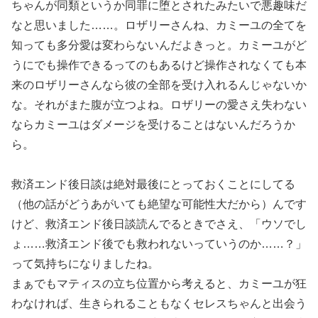
ちゃんが同類というか同罪に堕とされたみたいで悪趣味だ
なと思いました……。ロザリーさんね、カミーユの全てを
知っても多分愛は変わらないんだよきっと。カミーユがど
うにでも操作できるってのもあるけど操作されなくても本
来のロザリーさんなら彼の全部を受け入れるんじゃないか
な。それがまた腹が立つよね。ロザリーの愛さえ失わない
ならカミーユはダメージを受けることはないんだろうか
ら。
救済エンド後日談は絶対最後にとっておくことにしてる
（他の話がどうあがいても絶望な可能性大だから）んです
けど、救済エンド後日談読んでるときでさえ、「ウソでし
ょ……救済エンド後でも救われないっていうのか……？」
って気持ちになりましたね。
まぁでもマティスの立ち位置から考えると、カミーユが狂
わなければ、生きられることもなくセレスちゃんと出会う