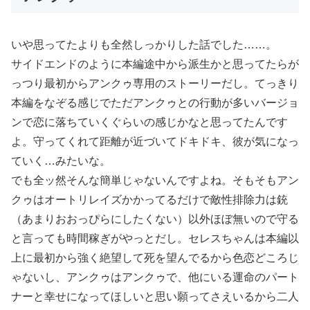
いや思ってたよりも全然しっかりした話でした……。
サイドエンドのように本編途中から派生かと思ってたらが
っつり最初からアンクゥ専用のストーリーだし。てっきり
本編をなぞる感じでただアンクゥとの行動が多いバージョ
ンで恋に落ちていくぐらいの感じかなと思ってたんです
よ。守ってくれて距離が近づいてドキドキ、彼が気になっ
ていく…みたいな。
でも全ッ然そんな簡単じゃないんですよね。そもそもアン
クゥはオートリレイズかかってるだけで敵性排除力は銃
（あまりおおっぴらにしたくない）以外ほぼ無いので守る
と言っても時間稼ぎがやっとだし。セレスちゃんは本編以
上に最初から強く絶望して死を望んでるから色恋どころじ
ゃないし、アンクゥはアンクゥで、他にいる運命のパート
ナーと幸せになってほしいと思い願ってさえいるから二人