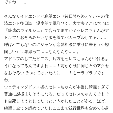
ですね……。
そんなサイドエンドと絶望エンド後日談を終えてからの救
済エンド後日談、温度差で風邪ひく。大丈夫？これ本当に
『終遠のヴィルシュ』で合ってますか？セレスちゃんがア
ドルフとおそろみたいな服を着てバカップルしてる……。
呼ばれてもないのにジャンが恋愛相談に乗りに来る（※鬱
陶しい）世界線って……なんなんや……。
アドルフのしてたピアス、片方をセレスちゃんがつけるよ
うになってるんですよね……！前から既に同じ石のアクセ
をおそろいでつけてはいたのに……！もーラブラブです
わ。
ウェディングドレス姿のセレスちゃんが本当に綺麗すぎて
普通に感極まりそうになる。だってセレスちゃんてそもそ
も自死しようとしてた（というかしたことがある）ほど、
絶望し全てを諦めていたしここまで並行世界も含めて心身