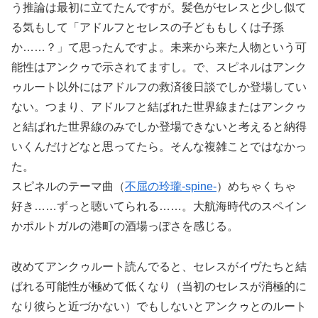
う推論は最初に立てたんですが。髪色がセレスと少し似て
る気もして「アドルフとセレスの子どももしくは子孫
か……？」て思ったんですよ。未来から来た人物という可
能性はアンクゥで示されてますし。で、スピネルはアンク
ゥルート以外にはアドルフの救済後日談でしか登場してい
ない。つまり、アドルフと結ばれた世界線またはアンクゥ
と結ばれた世界線のみでしか登場できないと考えると納得
いくんだけどなと思ってたら。そんな複雑ことではなかっ
た。
スピネルのテーマ曲（
不屈の玲瓏-spine-
）めちゃくちゃ
好き……ずっと聴いてられる……。大航海時代のスペイン
かポルトガルの港町の酒場っぽさを感じる。
改めてアンクゥルート読んでると、セレスがイヴたちと結
ばれる可能性が極めて低くなり（当初のセレスが消極的に
なり彼らと近づかない）でもしないとアンクゥとのルート