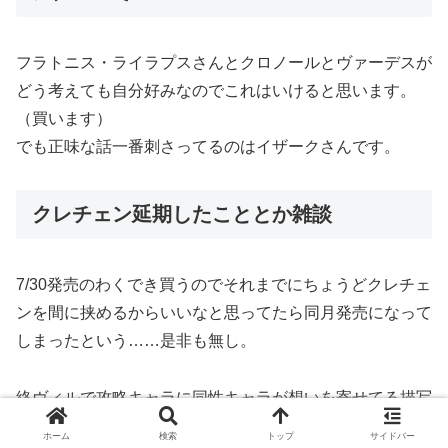
フラトニス・ライラプスさんとクロノールとヴァーデスが
どう考えても自分好みなのでこれはいけると思います。
（買います）
でも正味な話一番刺さってるのはイザークさんです。
クレチェン延期したこととか雑談
7/30発売のわくでき買うのでそれまでにちょうどクレチェ
ンを間に挟めるからいいなと思ってたら同月発売になって
しまったという……是非も無し。
終ヴィルで攻略キャラに同性キャラが想いを寄せてる描写
があったことでクレチェンに対しても疑念の声がある件。
ホーム
検索
トップ
サイドバー