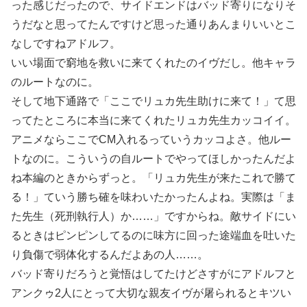
った感じだったので、サイドエンドはバッド寄りになりそ
うだなと思ってたんですけど思った通りあんまりいいとこ
なしですねアドルフ。
いい場面で窮地を救いに来てくれたのイヴだし。他キャラ
のルートなのに。
そして地下通路で「ここでリュカ先生助けに来て！」て思
ってたところに本当に来てくれたリュカ先生カッコイイ。
アニメならここでCM入れるっていうカッコよさ。他ルー
トなのに。こういうの自ルートでやってほしかったんだよ
ね本編のときからずっと。「リュカ先生が来たこれで勝て
る！」ていう勝ち確を味わいたかったんよね。実際は「ま
た先生（死刑執行人）か……」ですからね。敵サイドにい
るときはピンピンしてるのに味方に回った途端血を吐いた
り負傷で弱体化するんだよあの人……。
バッド寄りだろうと覚悟はしてたけどさすがにアドルフと
アンクゥ2人にとって大切な親友イヴが屠られるとキツい