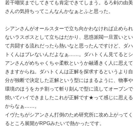
若干嘲笑までしてきても肯定できてしまう。るろ剣の由美
さんの気持ちってこんなんかなぁとふと思った。
シアンさんがオールスターで立ち向かわなければ止められ
ないラスボスとして立ちはだかり、思惑派閥一旦置いとい
て共闘する流れだったら熱いなと思ったんですけど、ダハ
トくんはブレないんだよなぁ……。ダハトくん見てるとシ
アンさんがめちゃくちゃ柔軟というか融通きく人に思えて
きますからね。ダハトくんは正解を探求するというより自
分が独断で決定した正解という型にはまるように、物事や
環境のほうをカチ割って斬り刻んで型に流してオーブンで
焼いてハイできましたこれが正解です★って感じに思える
からなぁ……。
イヴたちがシアンさん打倒のため研究所に攻め上がってく
るところ展開がRPGみたいで熱かったです。