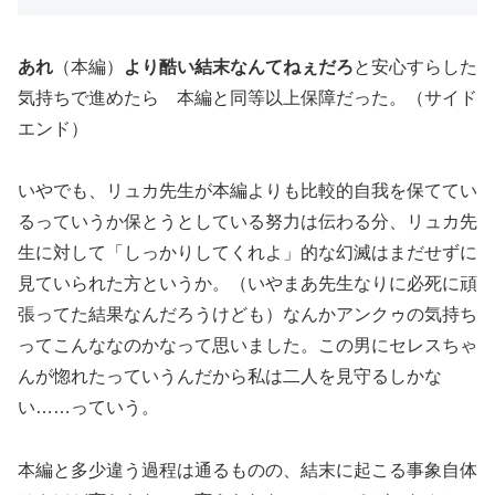
あれ
（本編）
より酷い結末なんてねぇだろ
と安心すらした
気持ちで進めたら 本編と同等以上保障だった。（サイド
エンド）
いやでも、リュカ先生が本編よりも比較的自我を保ててい
るっていうか保とうとしている努力は伝わる分、リュカ先
生に対して「しっかりしてくれよ」的な幻滅はまだせずに
見ていられた方というか。（いやまあ先生なりに必死に頑
張ってた結果なんだろうけども）なんかアンクゥの気持ち
ってこんななのかなって思いました。この男にセレスちゃ
んが惚れたっていうんだから私は二人を見守るしかな
い……っていう。
本編と多少違う過程は通るものの、結末に起こる事象自体