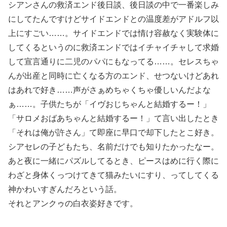
シアンさんの救済エンド後日談、後日談の中で一番楽しみ
にしてたんですけどサイドエンドとの温度差がアドルフ以
上にすごい……。サイドエンドでは情け容赦なく実験体に
してくるというのに救済エンドではイチャイチャして求婚
して宣言通りに二児のパパにもなってる……。セレスちゃ
んが出産と同時に亡くなる方のエンド、せつないけどあれ
はあれで好き……声がさぁめちゃくちゃ優しいんだよな
ぁ……。子供たちが「イヴおじちゃんと結婚するー！」
「サロメおばあちゃんと結婚するー！」て言い出したとき
「それは俺が許さん」て即座に早口で却下したとこ好き。
シアセレの子どもたち、名前だけでも知りたかったなー。
あと夜に一緒にパズルしてるとき、ピースはめに行く際に
わざと身体くっつけてきて猫みたいにすり、ってしてくる
神かわいすぎんだろという話。
それとアンクゥの白衣姿好きです。