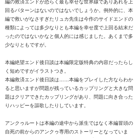
編の救済エンドが恐らく最も幸せな世界線でありあれを上
回るパターンはないのではないでしょうか。例外的に、本
編で救いがなさすぎたリュカ先生は今作のサイドエンドの
種類によっては多少なりとも本編を幸せ度で上回る結末だ
ったのではないかなと個人的には感じました。あくまで多
少なりともですが。
本編絶望エンド後日談は本編限定版特典の内容だったらし
く短めですがイラストつき。
本編救済エンド後日談は……本編をプレイした方ならわか
ると思いますが問題が残っているカップリングと大きな問
題はクリアできたカップリングがあり、問題に向き合った
りハッピーを謳歌したりしています。
アンクゥルートは本編の途中から派生ではなく本編冒頭の
自死の前からのアンクゥ専用のストーリーとなっていま