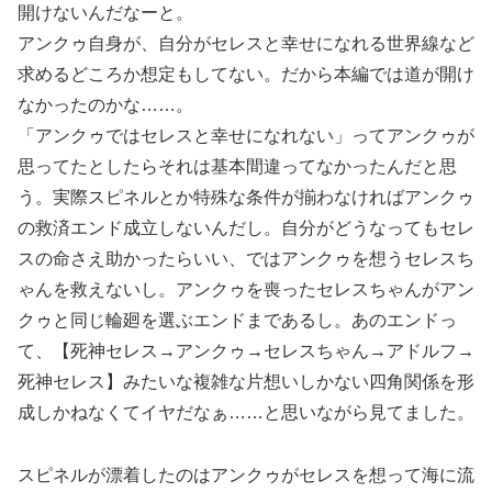
開けないんだなーと。
アンクゥ自身が、自分がセレスと幸せになれる世界線など
求めるどころか想定もしてない。だから本編では道が開け
なかったのかな……。
「アンクゥではセレスと幸せになれない」ってアンクゥが
思ってたとしたらそれは基本間違ってなかったんだと思
う。実際スピネルとか特殊な条件が揃わなければアンクゥ
の救済エンド成立しないんだし。自分がどうなってもセレ
スの命さえ助かったらいい、ではアンクゥを想うセレスち
ゃんを救えないし。アンクゥを喪ったセレスちゃんがアン
クゥと同じ輪廻を選ぶエンドまであるし。あのエンドっ
て、【死神セレス→アンクゥ→セレスちゃん→アドルフ→
死神セレス】みたいな複雑な片想いしかない四角関係を形
成しかねなくてイヤだなぁ……と思いながら見てました。
スピネルが漂着したのはアンクゥがセレスを想って海に流