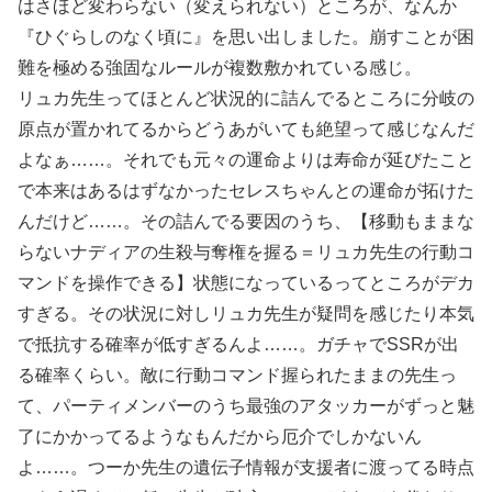
はさほど変わらない（変えられない）ところが、なんか
『ひぐらしのなく頃に』を思い出しました。崩すことが困
難を極める強固なルールが複数敷かれている感じ。
リュカ先生ってほとんど状況的に詰んでるところに分岐の
原点が置かれてるからどうあがいても絶望って感じなんだ
よなぁ……。それでも元々の運命よりは寿命が延びたこと
で本来はあるはずなかったセレスちゃんとの運命が拓けた
んだけど……。その詰んでる要因のうち、【移動もままな
らないナディアの生殺与奪権を握る＝リュカ先生の行動コ
マンドを操作できる】状態になっているってところがデカ
すぎる。その状況に対しリュカ先生が疑問を感じたり本気
で抵抗する確率が低すぎるんよ……。ガチャでSSRが出
る確率くらい。敵に行動コマンド握られたままの先生っ
て、パーティメンバーのうち最強のアタッカーがずっと魅
了にかかってるようなもんだから厄介でしかないん
よ……。つーか先生の遺伝子情報が支援者に渡ってる時点