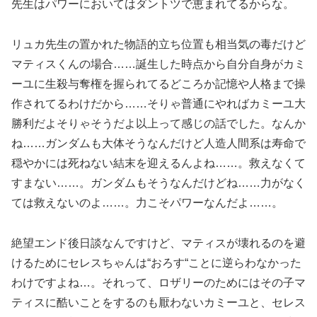
先生はパワーにおいてはダントツで恵まれてるからな。
リュカ先生の置かれた物語的立ち位置も相当気の毒だけど
マティスくんの場合……誕生した時点から自分自身がカミ
ーユに生殺与奪権を握られてるどころか記憶や人格まで操
作されてるわけだから……そりゃ普通にやればカミーユ大
勝利だよそりゃそうだよ以上って感じの話でした。なんか
ね……ガンダムも大体そうなんだけど人造人間系は寿命で
穏やかには死ねない結末を迎えるんよね……。救えなくて
すまない……。ガンダムもそうなんだけどね……力がなく
ては救えないのよ……。力こそパワーなんだよ……。
絶望エンド後日談なんですけど、マティスが壊れるのを避
けるためにセレスちゃんは“おろす“ことに逆らわなかった
わけですよね…。それって、ロザリーのためにはその子マ
ティスに酷いことをするのも厭わないカミーユと、セレス