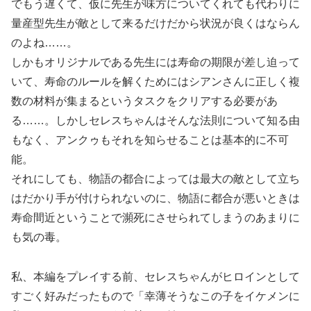
でもう遅くて、仮に先生が味方についてくれても代わりに
量産型先生が敵として来るだけだから状況が良くはならん
のよね……。
しかもオリジナルである先生には寿命の期限が差し迫って
いて、寿命のルールを解くためにはシアンさんに正しく複
数の材料が集まるというタスクをクリアする必要があ
る……。しかしセレスちゃんはそんな法則について知る由
もなく、アンクゥもそれを知らせることは基本的に不可
能。
それにしても、物語の都合によっては最大の敵として立ち
はだかり手が付けられないのに、物語に都合が悪いときは
寿命間近ということで瀕死にさせられてしまうのあまりに
も気の毒。
私、本編をプレイする前、セレスちゃんがヒロインとして
すごく好みだったもので「幸薄そうなこの子をイケメンに