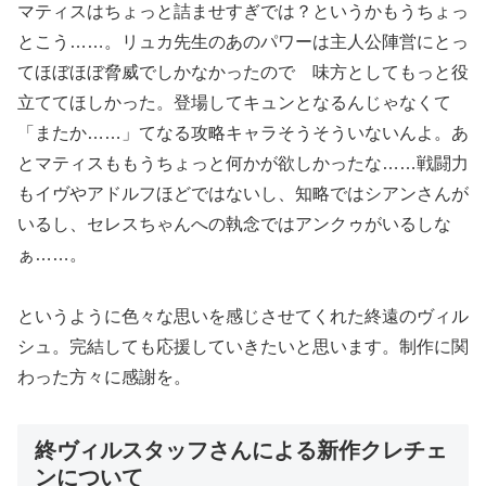
マティスはちょっと詰ませすぎでは？というかもうちょっ
とこう……。リュカ先生のあのパワーは主人公陣営にとっ
てほぼほぼ脅威でしかなかったので 味方としてもっと役
立ててほしかった。登場してキュンとなるんじゃなくて
「またか……」てなる攻略キャラそうそういないんよ。あ
とマティスももうちょっと何かが欲しかったな……戦闘力
もイヴやアドルフほどではないし、知略ではシアンさんが
いるし、セレスちゃんへの執念ではアンクゥがいるしな
ぁ……。
というように色々な思いを感じさせてくれた終遠のヴィル
シュ。完結しても応援していきたいと思います。制作に関
わった方々に感謝を。
終ヴィルスタッフさんによる新作クレチェ
ンについて