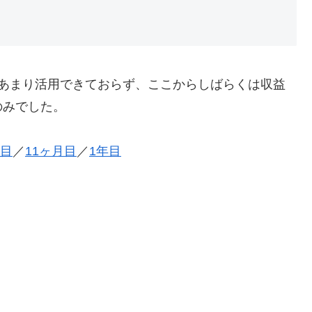
をあまり活用できておらず、ここからしばらくは収益
のみでした。
月目
／
11ヶ月目
／
1年目