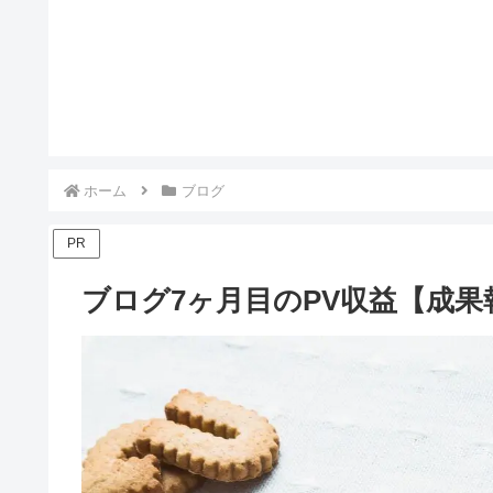
ホーム
ブログ
PR
ブログ7ヶ月目のPV収益【成