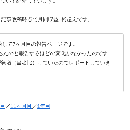
について紹介しています。
記事改稿時点で月間収益5桁超えです。
開始して7ヶ月目の報告ページです。
ちたのと報告するほどの変化がなかったのです
が急増（当者比）していたのでレポートしていき
月目
／
11ヶ月目
／
1年目