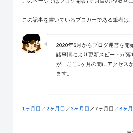
このページではブログ開設7ヶ月目のPV収益
この記事を書いているブロガーである筆者は、
2020年6月からブログ運営を
諸事情により更新スピードが落
が、ここ1ヶ月の間にアクセス
ます。
1ヶ月目
／
2ヶ月目
／
3ヶ月目
／7ヶ月目／
8ヶ