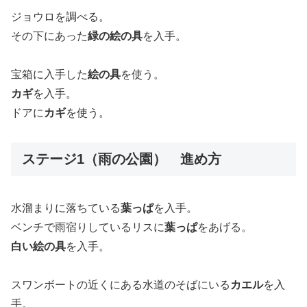
ジョウロを調べる。
その下にあった
緑の絵の具
を入手。
宝箱に入手した
絵の具
を使う。
カギ
を入手。
ドアに
カギ
を使う。
ステージ1（雨の公園） 進め方
水溜まりに落ちている
葉っぱ
を入手。
ベンチで雨宿りしているリスに
葉っぱ
をあげる。
白い絵の具
を入手。
スワンボートの近くにある水道のそばにいる
カエル
を入
手。