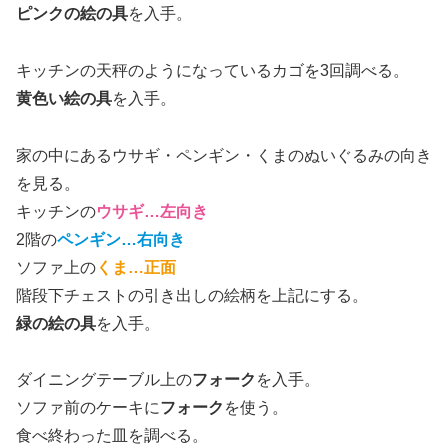
ピンクの絵の具
を入手。
キッチンの天秤のようになっているカゴを3回調べる。
黄色い絵の具
を入手。
家の中にあるウサギ・ペンギン・くまのぬいぐるみの向き
を見る。
キッチンの
ウサギ…左向き
2階の
ペンギン…右向き
ソファ上の
くま…正面
階段下チェストの引き出しの絵柄を上記にする。
緑の絵の具
を入手。
ダイニングテーブル上の
フォーク
を入手。
ソファ前のケーキに
フォーク
を使う。
食べ終わった皿を調べる。