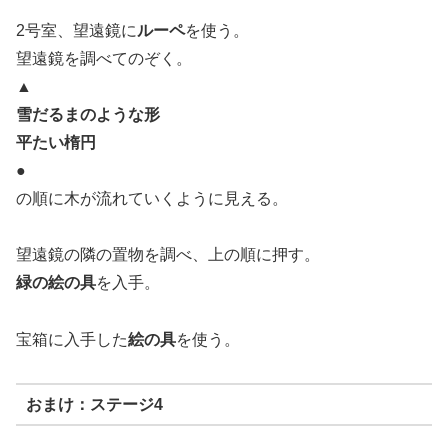
2号室、望遠鏡に
ルーペ
を使う。
望遠鏡を調べてのぞく。
▲
雪だるまのような形
平たい楕円
●
の順に木が流れていくように見える。
望遠鏡の隣の置物を調べ、上の順に押す。
緑の絵の具
を入手。
宝箱に入手した
絵の具
を使う。
おまけ：ステージ4