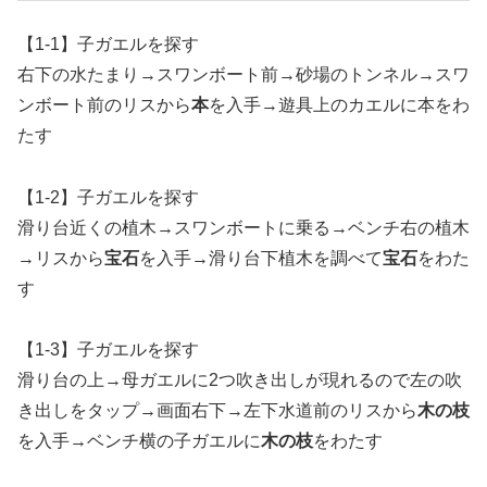
【1-1】子ガエルを探す
右下の水たまり→スワンボート前→砂場のトンネル→スワ
ンボート前のリスから
本
を入手→遊具上のカエルに本をわ
たす
【1-2】子ガエルを探す
滑り台近くの植木→スワンボートに乗る→ベンチ右の植木
→リスから
宝石
を入手→滑り台下植木を調べて
宝石
をわた
す
【1-3】子ガエルを探す
滑り台の上→母ガエルに2つ吹き出しが現れるので左の吹
き出しをタップ→画面右下→左下水道前のリスから
木の枝
を入手→ベンチ横の子ガエルに
木の枝
をわたす