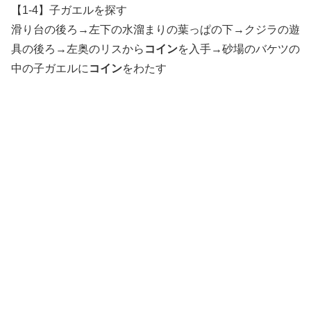
【1-4】子ガエルを探す
滑り台の後ろ→左下の水溜まりの葉っぱの下→クジラの遊
具の後ろ→左奥のリスから
コイン
を入手→砂場のバケツの
中の子ガエルに
コイン
をわたす