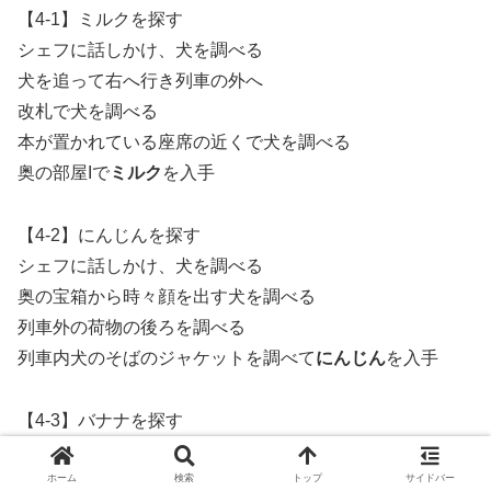
【4-1】ミルクを探す
シェフに話しかけ、犬を調べる
犬を追って右へ行き列車の外へ
改札で犬を調べる
本が置かれている座席の近くで犬を調べる
奥の部屋Iで
ミルク
を入手
【4-2】にんじんを探す
シェフに話しかけ、犬を調べる
奥の宝箱から時々顔を出す犬を調べる
列車外の荷物の後ろを調べる
列車内犬のそばのジャケットを調べて
にんじん
を入手
【4-3】バナナを探す
シェフに話しかけ、犬を調べる
奥の部屋IIで犬を調べる
ホーム
検索
トップ
サイドバー