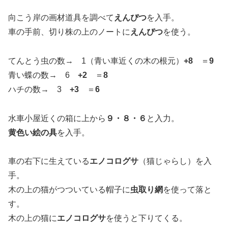
向こう岸の画材道具を調べて
えんぴつ
を入手。
車の手前、切り株の上のノートに
えんぴつ
を使う。
てんとう虫の数→ 1（青い車近くの木の根元）
+8
＝
9
青い蝶の数→ 6
+2
＝
8
ハチの数→ 3
+3
＝
6
水車小屋近くの箱に上から
９・８・６
と入力。
黄色い絵の具
を入手。
車の右下に生えている
エノコログサ
（猫じゃらし）を入
手。
木の上の猫がつついている帽子に
虫取り網
を使って落と
す。
木の上の猫に
エノコログサ
を使うと下りてくる。