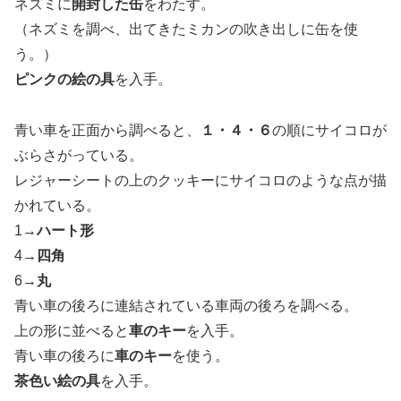
ネズミに
開封した缶
をわたす。
（ネズミを調べ、出てきたミカンの吹き出しに缶を使
う。）
ピンクの絵の具
を入手。
青い車を正面から調べると、
１・４・６
の順にサイコロが
ぶらさがっている。
レジャーシートの上のクッキーにサイコロのような点が描
かれている。
1→
ハート形
4→
四角
6→
丸
青い車の後ろに連結されている車両の後ろを調べる。
上の形に並べると
車のキー
を入手。
青い車の後ろに
車のキー
を使う。
茶色い絵の具
を入手。