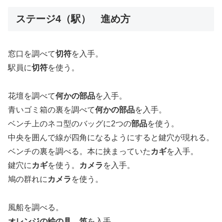
ステージ4（駅） 進め方
窓口を調べて
切符
を入手。
駅員に
切符
を使う。
花壇を調べて
何かの部品
を入手。
青いゴミ箱の裏を調べて
何かの部品
を入手。
ベンチ上のネコ型のバッグに2つの
部品
を使う。
中央を囲んで線が四角になるようにすると鍵穴が現れる。
ベンチの裏を調べる。本に挟まっていた
カギ
を入手。
鍵穴に
カギ
を使う。
カメラ
を入手。
鳩の群れに
カメラ
を使う。
風船を調べる。
オレンジの絵の具
、
笛
を入手。