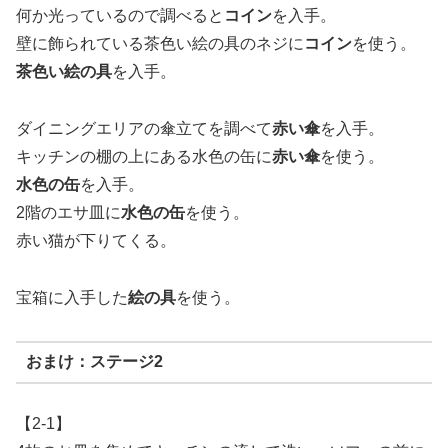
何か光っているので調べると
コイン
を入手。
壁に飾られている茶色い絵の具のネジに
コイン
を使う。
茶色い絵の具
を入手。
ダイニングエリアの傘立てを調べて
赤い傘
を入手。
キッチンの棚の上にある水色の缶に
赤い傘
を使う。
水色の缶
を入手。
2階のエサ皿に
水色の缶
を使う。
赤い猫が下りてくる。
宝箱に入手した
絵の具
を使う。
おまけ：ステージ2
【2-1】