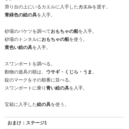
滑り台の上にいるカエルに入手した
カエル
を渡す。
青緑色の絵の具
を入手。
砂場のバケツを調べて
おもちゃの船
を入手。
砂場のトンネルに
おもちゃの船
を使う。
黄色い絵の具
を入手。
スワンボートを調べる。
動物の遊具の順は、
ウサギ・くじら・うま
。
錠のマークをその順番に並べる。
スワンボートに乗り
青い絵の具
を入手。
宝箱に入手した
絵の具
を使う。
おまけ：ステージ1