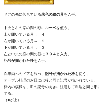
ドアの先に落ちている
朱色の絵の具
を入手。
中央と右の窓の間の額に
ルーペ
を使う。
上が開いている月→ ４
右が開いている月→ ９
下が開いている月→ ３
左と中央の窓の間の額に
３９４
と入力。
記号が描かれた枠
を入手。
次車両へのドアを調べ、
記号が描かれた枠
を使う。
テーブル料理のお皿には枠と同じ記号が描かれている。
枠内の模様を、皿の記号の向きに注意して料理と同じ形に
する。
（■が上）