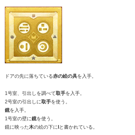
ドアの先に落ちている
赤の絵の具
を入手。
1号室、引出しを調べて
取手
を入手。
2号室の引出しに
取手
を使う。
鏡
を入手。
1号室の壁に
鏡
を使う。
鏡に映った
木
の絵の下に
I
と書かれている。