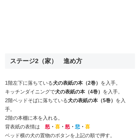
ステージ2（家） 進め方
1階左下に落ちている
犬の表紙の本（2巻）
を入手。
キッチンダイニングで
犬の表紙の本（4巻）
を入手。
2階ベッドそばに落ちている
犬の表紙の本（5巻）
を入
手。
2階の本棚に本を入れる。
背表紙の表情は
怒
・
喜
・
怒
・
悲
・
喜
ベッド横の犬の置物のボタンを上記の順で押す。