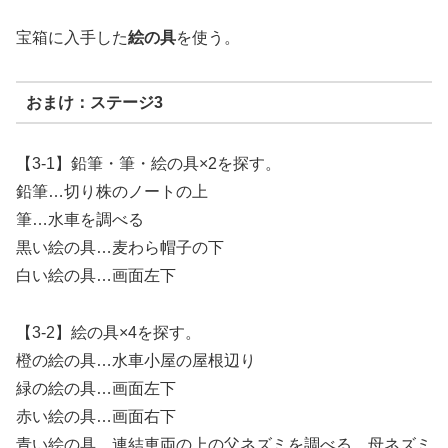
宝箱に入手した
絵の具
を使う。
おまけ：ステージ3
【3-1】鉛筆・筆・絵の具×2を探す。
鉛筆…切り株のノートの上
筆…水車を調べる
黒い絵の具…麦わら帽子の下
白い絵の具…画面左下
【3-2】絵の具×4を探す。
橙の絵の具…水車小屋の屋根辺り
緑の絵の具…画面左下
赤い絵の具…画面右下
青い絵の具…連結車両の上の父ネズミを調べる。母ネズミ