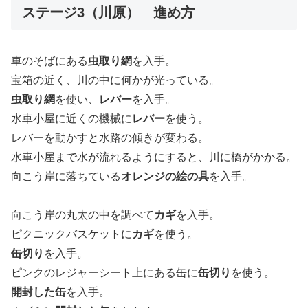
ステージ3（川原） 進め方
車のそばにある
虫取り網
を入手。
宝箱の近く、川の中に何かが光っている。
虫取り網
を使い、
レバー
を入手。
水車小屋に近くの機械に
レバー
を使う。
レバーを動かすと水路の傾きが変わる。
水車小屋まで水が流れるようにすると、川に橋がかかる。
向こう岸に落ちている
オレンジの絵の具
を入手。
向こう岸の丸太の中を調べて
カギ
を入手。
ピクニックバスケットに
カギ
を使う。
缶切り
を入手。
ピンクのレジャーシート上にある缶に
缶切り
を使う。
開封した缶
を入手。