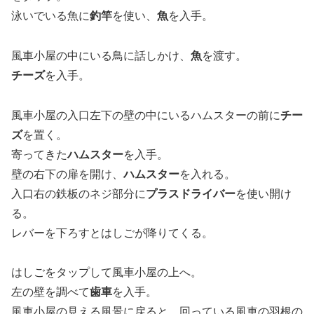
泳いでいる魚に
釣竿
を使い、
魚
を入手。
風車小屋の中にいる鳥に話しかけ、
魚
を渡す。
チーズ
を入手。
風車小屋の入口左下の壁の中にいるハムスターの前に
チー
ズ
を置く。
寄ってきた
ハムスター
を入手。
壁の右下の扉を開け、
ハムスター
を入れる。
入口右の鉄板のネジ部分に
プラスドライバー
を使い開け
る。
レバーを下ろすとはしごが降りてくる。
はしごをタップして風車小屋の上へ。
左の壁を調べて
歯車
を入手。
風車小屋の見える風景に戻ると、回っている風車の羽根の