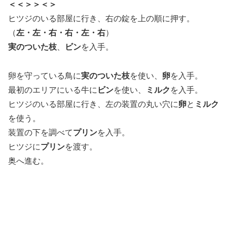
＜＜＞＞＜＞
ヒツジのいる部屋に行き、右の錠を上の順に押す。
（
左・左・右・右・左・右
）
実のついた枝
、
ビン
を入手。
卵を守っている鳥に
実のついた枝
を使い、
卵
を入手。
最初のエリアにいる牛に
ビン
を使い、
ミルク
を入手。
ヒツジのいる部屋に行き、左の装置の丸い穴に
卵
と
ミルク
を使う。
装置の下を調べて
プリン
を入手。
ヒツジに
プリン
を渡す。
奥へ進む。