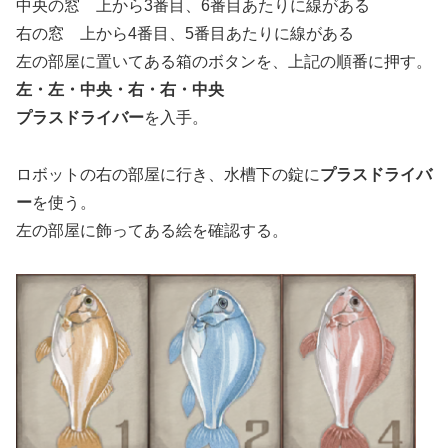
中央の窓 上から3番目、6番目あたりに線がある
右の窓 上から4番目、5番目あたりに線がある
左の部屋に置いてある箱のボタンを、上記の順番に押す。
左・左・中央・右・右・中央
プラスドライバー
を入手。
ロボットの右の部屋に行き、水槽下の錠に
プラスドライバ
ー
を使う。
左の部屋に飾ってある絵を確認する。