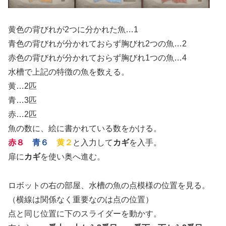
黄色の背びれが2つに分かれた魚…1
青色の背びれが分かれておらず胸びれ2つの魚…2
赤色の背びれが分かれておらず胸びれ1つの魚…4
水槽で上記の特徴の魚を数える。
黄…2匹
青…3匹
赤…2匹
魚の数に、絵に書かれている数をかける。
赤８
青６
黄２
と入力して
カギ
を入手。
扉に
カギ
を使い奥へ進む。
ロボットの右の部屋、水槽の魚の点模様の位置を見る。
（横線は関係なく重要なのは点の位置）
点と同じ位置に下のスライダーを動かす。