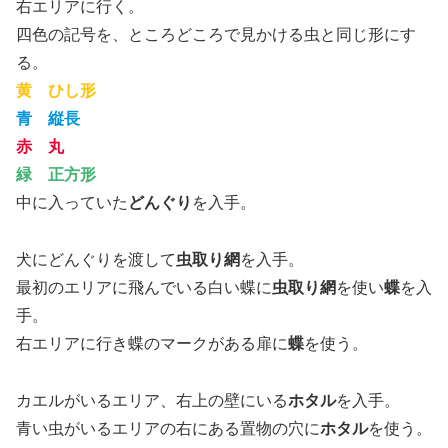
右エリアに行く。
四色の記号を、ところどころで見かける虫と同じ形にす
る。
黄 ひし形
青 縦長
赤 丸
緑 正方形
中に入っていた
どんぐり
を入手。
犬にどんぐりを渡して
虫取り網
を入手。
最初のエリアに飛んでいる白い蝶に
虫取り網
を使い
蝶
を入
手。
右エリアに行き蝶のマークがある扉に
蝶
を使う。
カエルがいるエリア、右上の壁にいる
ホタル
を入手。
青い虫がいるエリアの右にある置物の穴に
ホタル
を使う。