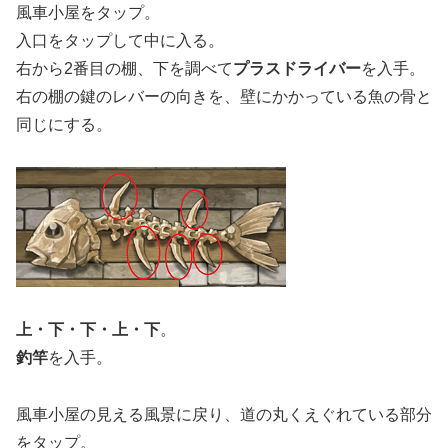
風車小屋をタップ。
入口をタップして中に入る。
右から2番目の棚、下を調べて
プラスドライバー
を入手。
右の棚の鍵のレバーの向きを、壁にかかっている魚の骨と
同じにする。
上・下・下・上・下
。
釣竿
を入手。
風車小屋の見える風景に戻り、道の丸くえぐれている部分
をタップ。