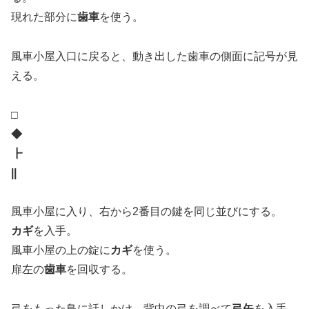
現れた部分に
歯車
を使う。
風車小屋入口に戻ると、動き出した歯車の側面に記号が見
える。
□
◆
┣
||
風車小屋に入り、右から2番目の鍵を同じ並びにする。
カギ
を入手。
風車小屋の上の錠に
カギ
を使う。
扉左の
歯車
を回収する。
弓をもった鳥に話しかけ、背中の弓を調べて
弓矢
を入手。