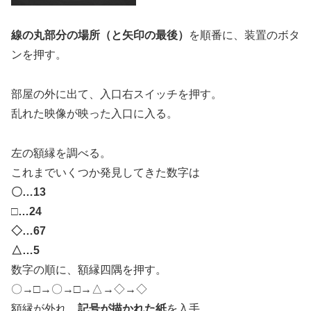
線の丸部分の場所（と矢印の最後）
を順番に、装置のボタ
ンを押す。
部屋の外に出て、入口右スイッチを押す。
乱れた映像が映った入口に入る。
左の額縁を調べる。
これまでいくつか発見してきた数字は
〇…13
□…24
◇…67
△…5
数字の順に、額縁四隅を押す。
〇→□→〇→□→△→◇→◇
額縁が外れ、
記号が描かれた紙
を入手。