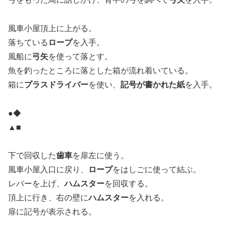
風車小屋頂上に上がる。
落ちている
ロープ
を入手。
風船に
弓矢
を使って落とす。
魚を釣ったところに落とした箱が流れ着いている。
箱に
プラスドライバー
を使い、
記号が書かれた紙
を入手。
●◆
▲■
下で回収した
歯車
を扉左に使う。
風車小屋入口に戻り、
ロープ
をはしごに使って結ぶ。
レバーを上げ、
ハムスター
を回収する。
頂上に行き、右の壁に
ハムスター
を入れる。
扉に記号が表示される。